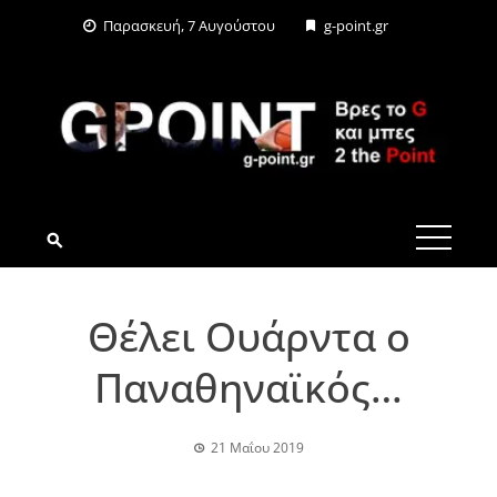
Skip
Παρασκευή, 7 Αυγούστου
g-point.gr
to
content
G-POINT.GR
Θέλει Ουάρντα ο
Παναθηναϊκός…
21 Μαΐου 2019