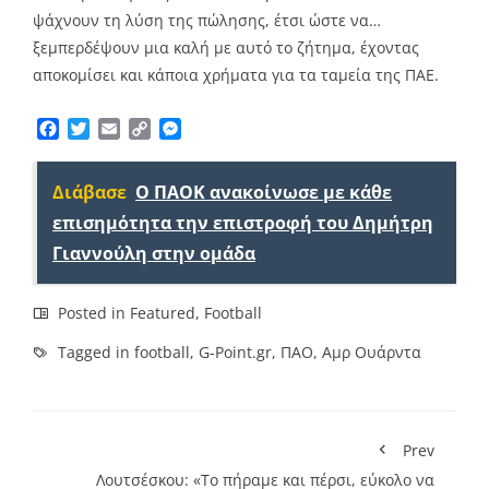
ψάχνουν τη λύση της πώλησης, έτσι ώστε να…
ξεμπερδέψουν μια καλή με αυτό το ζήτημα, έχοντας
αποκομίσει και κάποια χρήματα για τα ταμεία της ΠΑΕ.
Facebook
Twitter
Email
Copy
Messenger
Link
Διάβασε
Ο ΠΑΟΚ ανακοίνωσε με κάθε
επισημότητα την επιστροφή του Δημήτρη
Γιαννούλη στην ομάδα
Posted in
Featured
,
Football
Tagged in
football
,
G-Point.gr
,
ΠΑΟ
,
Αμρ Ουάρντα
Prev
Λουτσέσκου: «Το πήραμε και πέρσι, εύκολο να