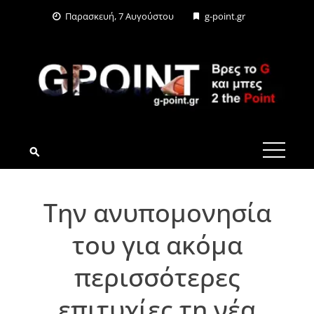
Skip
Παρασκευή, 7 Αυγούστου
g-point.gr
to
content
G-POINT.GR
Την ανυπομονησία
του για ακόμα
περισσότερες
επιτυχίες τη νέα