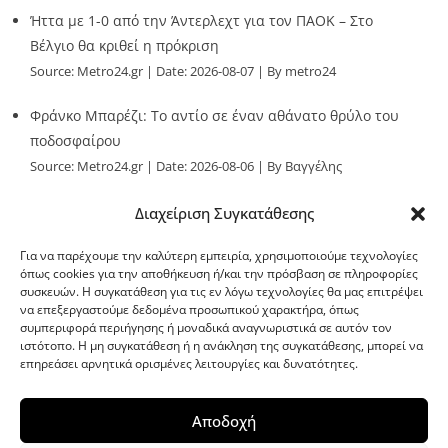
Ήττα με 1-0 από την Άντερλεχτ για τον ΠΑΟΚ – Στο
Βέλγιο θα κριθεί η πρόκριση
Source:
Metro24.gr
Date: 2026-08-07
By metro24
Φράνκο Μπαρέζι: Το αντίο σε έναν αθάνατο θρύλο του
ποδοσφαίρου
Source:
Metro24.gr
Date: 2026-08-06
By Βαγγέλης
Παλληκαράς
Διαχείριση Συγκατάθεσης
Για να παρέχουμε την καλύτερη εμπειρία, χρησιμοποιούμε τεχνολογίες
όπως cookies για την αποθήκευση ή/και την πρόσβαση σε πληροφορίες
συσκευών. Η συγκατάθεση για τις εν λόγω τεχνολογίες θα μας επιτρέψει
να επεξεργαστούμε δεδομένα προσωπικού χαρακτήρα, όπως
G-point.gr
συμπεριφορά περιήγησης ή μοναδικά αναγνωριστικά σε αυτόν τον
ιστότοπο. Η μη συγκατάθεση ή η ανάκληση της συγκατάθεσης, μπορεί να
επηρεάσει αρνητικά ορισμένες λειτουργίες και δυνατότητες.
Αποδοχή