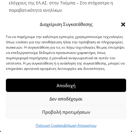
ελέγχους της ΕΛ.ΑΣ. στην Τούμπα – Στο στόχαστρο η
παραβατικότητα ανηλίκων
Source:
Metro24.gr
Date: 2026-08-08
By metro24
Διαχείριση Συγκατάθεσης
Για να παρέχουμε την καλύτερη εμπειρία, χρησιμοποιούμε τεχνολογίες
όπως cookies για την αποθήκευση ή/και την πρόσβαση σε πληροφορίες
συσκευών. Η συγκατάθεση για τις εν λόγω τεχνολογίες θα μας επιτρέψει
να επεξεργαστούμε δεδομένα προσωπικού χαρακτήρα, όπως
G-point.gr
συμπεριφορά περιήγησης ή μοναδικά αναγνωριστικά σε αυτόν τον
ιστότοπο. Η μη συγκατάθεση ή η ανάκληση της συγκατάθεσης, μπορεί να
επηρεάσει αρνητικά ορισμένες λειτουργίες και δυνατότητες.
Αποδοχή
Δεν αποδέχομαι
Προβολή προτιμήσεων
WordPress Theme
|
Viral News
by HashThemes
Πολιτική Cookies
Δήλωση Απορρήτου