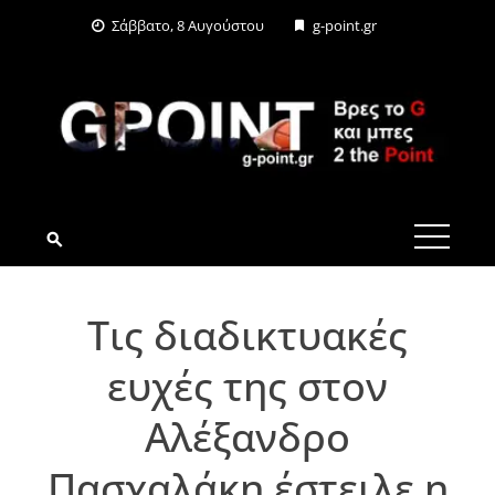
Skip
Σάββατο, 8 Αυγούστου
g-point.gr
to
content
G-POINT.GR
Τις διαδικτυακές
ευχές της στον
Αλέξανδρο
Πασχαλάκη έστειλε η