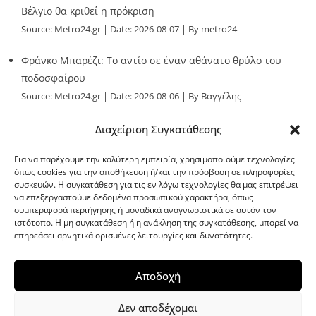
Βέλγιο θα κριθεί η πρόκριση
Source:
Metro24.gr
Date: 2026-08-07
By metro24
Φράνκο Μπαρέζι: Το αντίο σε έναν αθάνατο θρύλο του
ποδοσφαίρου
Source:
Metro24.gr
Date: 2026-08-06
By Βαγγέλης
Παλληκαράς
Διαχείριση Συγκατάθεσης
Για να παρέχουμε την καλύτερη εμπειρία, χρησιμοποιούμε τεχνολογίες
όπως cookies για την αποθήκευση ή/και την πρόσβαση σε πληροφορίες
συσκευών. Η συγκατάθεση για τις εν λόγω τεχνολογίες θα μας επιτρέψει
να επεξεργαστούμε δεδομένα προσωπικού χαρακτήρα, όπως
G-point.gr
συμπεριφορά περιήγησης ή μοναδικά αναγνωριστικά σε αυτόν τον
ιστότοπο. Η μη συγκατάθεση ή η ανάκληση της συγκατάθεσης, μπορεί να
επηρεάσει αρνητικά ορισμένες λειτουργίες και δυνατότητες.
Αποδοχή
Δεν αποδέχομαι