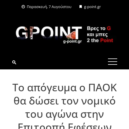
Skip
Παρασκευή, 7 Αυγούστου
g-point.gr
to
content
G-POINT.GR
Το απόγευμα ο ΠΑΟΚ
θα δώσει τον νομικό
του αγώνα στην
Επιτροπή Εφέσεων