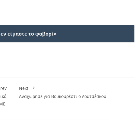
δεν είμαστε το φαβορί»
rev
Next
ικά
Αναχώρησε για Βουκουρέστι ο Λουτσέσκου
ΜΕ!