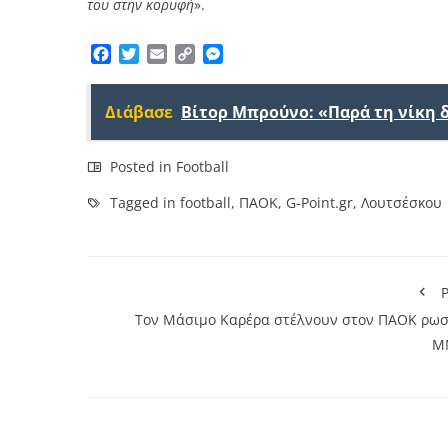
του στην κορυφή
».
Facebook
Twitter
Email
Copy
Messenger
Link
Διάβασε
Βίτορ Μπρούνο: «Παρά τη νίκη 
Posted in
Football
Tagged in
football
,
ΠΑΟΚ
,
G-Point.gr
,
Λουτσέσκου
P
Τον Μάσιμο Καρέρα στέλνουν στον ΠΑΟΚ ρωσ
Μ