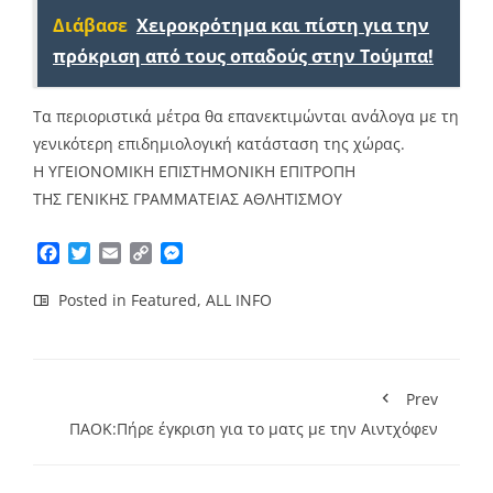
Διάβασε
Χειροκρότημα και πίστη για την
πρόκριση από τους οπαδούς στην Τούμπα!
Τα περιοριστικά μέτρα θα επανεκτιμώνται ανάλογα με τη
γενικότερη επιδημιολογική κατάσταση της χώρας.
Η ΥΓΕΙΟΝΟΜΙΚΗ ΕΠΙΣΤΗΜΟΝΙΚΗ ΕΠΙΤΡΟΠΗ
ΤΗΣ ΓΕΝΙΚΗΣ ΓΡΑΜΜΑΤΕΙΑΣ ΑΘΛΗΤΙΣΜΟΥ
Facebook
Twitter
Email
Copy
Messenger
Link
Posted in
Featured
,
ALL INFO
Prev
ΠΑΟΚ:Πήρε έγκριση για το ματς με την Αιντχόφεν