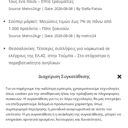
τους ένα παιδί – Επτά τραυματίες
Source:
Metro24.gr
Date: 2026-08-08
By Stella Patsia
Σούπερ μάρκετ: Μειώσεις τιμών έως 7% σε πάνω από
1.000 προϊόντα – Πότε ξεκινούν
Source:
Metro24.gr
Date: 2026-08-08
By metro24
Θεσσαλονίκη: Τέσσερις συλλήψεις για ναρκωτικά σε
ελέγχους της ΕΛ.ΑΣ. στην Τούμπα – Στο στόχαστρο η
παραβατικότητα ανηλίκων
Source:
Metro24.gr
Date: 2026-08-08
By metro24
Διαχείριση Συγκατάθεσης
Για να παρέχουμε την καλύτερη εμπειρία, χρησιμοποιούμε τεχνολογίες
όπως cookies για την αποθήκευση ή/και την πρόσβαση σε πληροφορίες
συσκευών. Η συγκατάθεση για τις εν λόγω τεχνολογίες θα μας επιτρέψει
να επεξεργαστούμε δεδομένα προσωπικού χαρακτήρα, όπως
G-point.gr
συμπεριφορά περιήγησης ή μοναδικά αναγνωριστικά σε αυτόν τον
ιστότοπο. Η μη συγκατάθεση ή η ανάκληση της συγκατάθεσης, μπορεί να
επηρεάσει αρνητικά ορισμένες λειτουργίες και δυνατότητες.