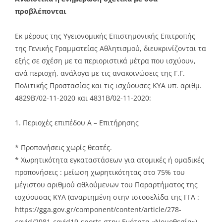
προβλέπονται
Εκ μέρους της Υγειονομικής Επιστημονικής Επιτροπής
της Γενικής Γραμματείας Αθλητισμού, διευκρινίζονται τα
εξής σε σχέση με τα περιοριστικά μέτρα που ισχύουν,
ανά περιοχή, ανάλογα με τις ανακοινώσεις της Γ.Γ.
Πολιτικής Προστασίας και τις ισχύουσες ΚΥΑ υπ. αριθμ.
4829Β’/02-11-2020 και 4831Β΄/02-11-2020:
1. Περιοχές επιπέδου Α – Επιτήρησης
* Προπονήσεις χωρίς θεατές.
* Χωρητικότητα εγκαταστάσεων για ατομικές ή ομαδικές
προπονήσεις : μείωση χωρητικότητας στο 75% του
μέγιστου αριθμού αθλούμενων του Παραρτήματος της
ισχύουσας ΚΥΑ (αναρτημένη στην ιστοσελίδα της ΓΓΑ :
https://gga.gov.gr/component/content/article/278-
covid/2981-covid19-sports στην Ενότητα «Νομοθεσία»).