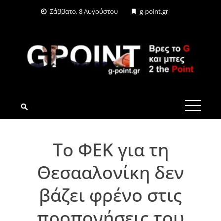
Skip
Σάββατο, 8 Αυγούστου
g-point.gr
to
content
G-POINT.GR
Το ΦΕΚ για τη
Θεσααλονίκη δεν
βάζει φρένο στις
προπονήσεις του