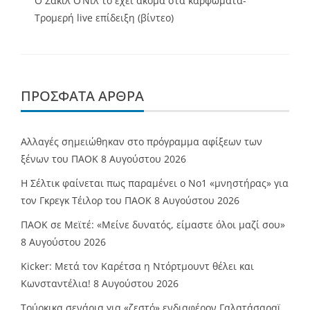
Ο Σακίλ Ο’Νίλ το έχει ακόμα στα καρφώματα-
Τρομερή live επίδειξη (βίντεο)
ΠΡΌΣΦΑΤΑ ΆΡΘΡΑ
Αλλαγές σημειώθηκαν στο πρόγραμμα αφίξεων των
ξένων του ΠΑΟΚ
8 Αυγούστου 2026
Η Σέλτικ φαίνεται πως παραμένει ο Νο1 «μνηστήρας» για
τον Γκρεγκ Τέιλορ του ΠΑΟΚ
8 Αυγούστου 2026
ΠΑΟΚ σε Μεϊτέ: «Μείνε δυνατός, είμαστε όλοι μαζί σου»
8 Αυγούστου 2026
Kicker: Μετά τον Καρέτσα η Ντόρτμουντ θέλει και
Κωνσταντέλια!
8 Αυγούστου 2026
Τούρκικα σενάρια για «ζεστό» ενδιαφέρον Γαλατάσαραϊ