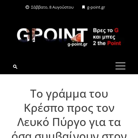
Skip
Σάββατο, 8 Αυγούστου
g-point.gr
to
content
G-POINT.GR
Το γράμμα του
Κρέσπο προς τον
Λευκό Πύργο για τα
όσα συμβαίνουν στον