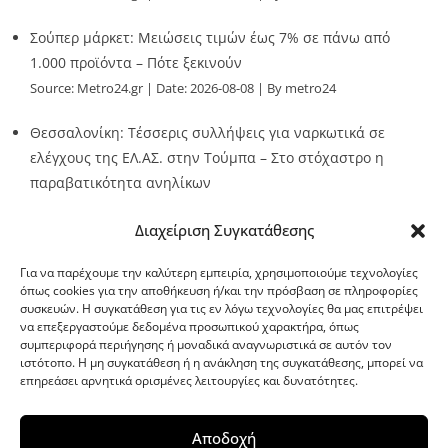
Σούπερ μάρκετ: Μειώσεις τιμών έως 7% σε πάνω από
1.000 προϊόντα – Πότε ξεκινούν
Source:
Metro24.gr
Date: 2026-08-08
By metro24
Θεσσαλονίκη: Τέσσερις συλλήψεις για ναρκωτικά σε
ελέγχους της ΕΛ.ΑΣ. στην Τούμπα – Στο στόχαστρο η
παραβατικότητα ανηλίκων
Source:
Metro24.gr
Date: 2026-08-08
By metro24
Διαχείριση Συγκατάθεσης
Για να παρέχουμε την καλύτερη εμπειρία, χρησιμοποιούμε τεχνολογίες
όπως cookies για την αποθήκευση ή/και την πρόσβαση σε πληροφορίες
συσκευών. Η συγκατάθεση για τις εν λόγω τεχνολογίες θα μας επιτρέψει
να επεξεργαστούμε δεδομένα προσωπικού χαρακτήρα, όπως
G-point.gr
συμπεριφορά περιήγησης ή μοναδικά αναγνωριστικά σε αυτόν τον
ιστότοπο. Η μη συγκατάθεση ή η ανάκληση της συγκατάθεσης, μπορεί να
επηρεάσει αρνητικά ορισμένες λειτουργίες και δυνατότητες.
Αποδοχή