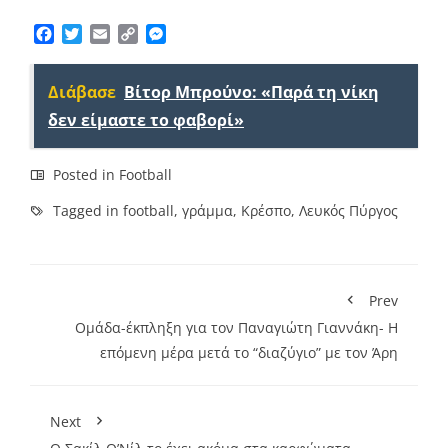
Facebook
Twitter
Email
Copy
Messenger
Link
Διάβασε
Βίτορ Μπρούνο: «Παρά τη νίκη
δεν είμαστε το φαβορί»
Posted in
Football
Tagged in
football
,
γράμμα
,
Κρέσπο
,
Λευκός Πύργος
Prev
Ομάδα-έκπληξη για τον Παναγιώτη Γιαννάκη- Η
επόμενη μέρα μετά το “διαζύγιο” με τον Άρη
Next