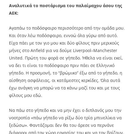
Αναλυτικά το ποστάρισμα του παλαίμαχου άσου της
ΑΕΚ:
Αγαπάω το ποδόσφαιρο περισσότερο από την ομάδα μου.
Και όταν λέω ποδόσφαιρο, εννοώ όλα γύρω από αυτό.
Είχα πάει με τον γιο μου και δύο φίλους πριν μερικούς
μήνες στο Anfield για να δούμε Liverpool–Manchester
United. Πρώτη του φορά σε γήπεδο. Ήθελα να είναι εκεί,
να δει τι είναι το ποδόσφαιρο πριν πάει σε Ελληνικό
γήπεδο. Η προσμονή, το “βρώμικο” έξω από το γήπεδο, η
αίσθηση ασφάλειας, οι κατάμεστες κερκίδες. Όλα αυτά
έχω ανάγκη να μπορώ να τα κάνω μαζί του και με τους
φίλους μου εδώ.
Να πάω στο γήπεδο και να μην έχει ο διπλανός μου την
νοοτροπία «πάω γήπεδο να ρίξω δύο τρία μπινελίκια να
ξεδώσω». Φαντάζομαι δεν θα του άρεσε να περνάνε
διάφοροι από τον χώρο εργασίας του και να τον βρίζουν.