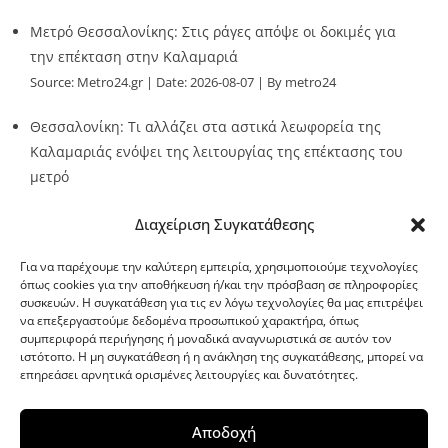
Μετρό Θεσσαλονίκης: Στις ράγες απόψε οι δοκιμές για
την επέκταση στην Καλαμαριά
Source:
Metro24.gr
Date: 2026-08-07
By metro24
Θεσσαλονίκη: Τι αλλάζει στα αστικά λεωφορεία της
Καλαμαριάς ενόψει της λειτουργίας της επέκτασης του
μετρό
Source:
Metro24.gr
Date: 2026-08-07
By metro24
Διαχείριση Συγκατάθεσης
Για να παρέχουμε την καλύτερη εμπειρία, χρησιμοποιούμε τεχνολογίες
όπως cookies για την αποθήκευση ή/και την πρόσβαση σε πληροφορίες
συσκευών. Η συγκατάθεση για τις εν λόγω τεχνολογίες θα μας επιτρέψει
να επεξεργαστούμε δεδομένα προσωπικού χαρακτήρα, όπως
G-point.gr
συμπεριφορά περιήγησης ή μοναδικά αναγνωριστικά σε αυτόν τον
ιστότοπο. Η μη συγκατάθεση ή η ανάκληση της συγκατάθεσης, μπορεί να
επηρεάσει αρνητικά ορισμένες λειτουργίες και δυνατότητες.
Αποδοχή