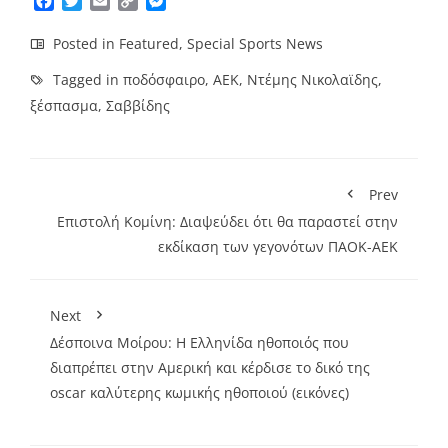
Facebook
Twitter
Email
Copy
Messenger
Link
Posted in
Featured
,
Special Sports News
Tagged in
ποδόσφαιρο
,
ΑΕΚ
,
Ντέμης Νικολαϊδης
,
ξέσπασμα
,
Σαββίδης
Prev
Επιστολή Κομίνη: Διαψεύδει ότι θα παραστεί στην
εκδίκαση των γεγονότων ΠΑΟΚ-ΑΕΚ
Next
Δέσποινα Μοίρου: Η Ελληνίδα ηθοποιός που
διαπρέπει στην Αμερική και κέρδισε το δικό της
oscar καλύτερης κωμικής ηθοποιού (εικόνες)