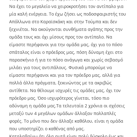
Να έχει το μεγαλείο να χειροκροτήσει τον αντίπαλο για
μία καλή ενέργεια. Το έχω ζήσει ως ποδοσφαιριστής του
Απόλλωνα στο Καραϊσκάκη και στην Τούμπα και δεν
ξεχνιέται. Να ακούγονται συνθήματα αγάπης προς την
ομάδα τους και όχι μίσους προς τον αντίπαλο. Να
είμαστε περήφανοι για την ομάδα μας, όχι για το πόσο
σπάταλος είναι ο πρόεδρος μας, πόση δύναμη έχει στο
παρασκήνιο ή για το πόσο ανάγωγα και χωρίς σεβασμό
μιλάει για τους αντιπάλους. Φυσικά μπορούμε να
είμαστε περήφανοι και για τον πρόεδρο μας, αλλά για
πολλά άλλα πράγματα, ξεκινώντας με τα ακριβώς
αντίθετα. Να θέλουμε ισχυρές τις ομάδες μας, όχι τον
πρόεδρο μας. Όσο ισχυρότερος γίνεται, τόσο πιο
αδύναμη η ομάδα μας.Τα τελευταία 2 χρόνια οι σχέσεις
μεταξύ των 4 μεγάλων ομάδων άλλαξαν πολλαπλές
φορές. Το μόνο που δεν άλλαξε καθόλου, είναι η ομάδα
που υποστηρίζει ο καθένας από μας.
Καταλαβαίνω ότι όλα αυτά είναι πολύ δύσκολο έως και