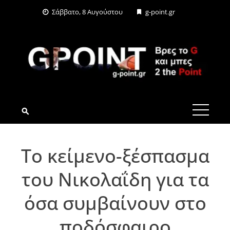
Skip
Σάββατο, 8 Αυγούστου
g-point.gr
to
content
G-POINT.GR
Το κείμενο-ξέσπασμα
του Νικολαΐδη για τα
όσα συμβαίνουν στο
ποδόσφαιρο