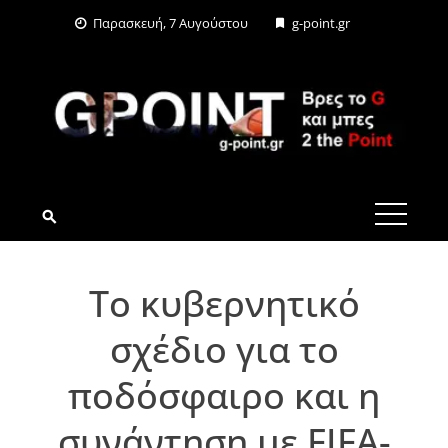
Skip
Παρασκευή, 7 Αυγούστου
g-point.gr
to
content
G-POINT.GR
To κυβερνητικό
σχέδιο για το
ποδόσφαιρο και η
συνάντηση με FIFA-