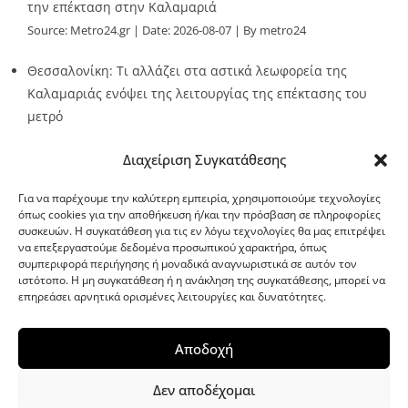
την επέκταση στην Καλαμαριά
Source:
Metro24.gr
Date: 2026-08-07
By metro24
Θεσσαλονίκη: Τι αλλάζει στα αστικά λεωφορεία της
Καλαμαριάς ενόψει της λειτουργίας της επέκτασης του
μετρό
Source:
Metro24.gr
Date: 2026-08-07
By metro24
Διαχείριση Συγκατάθεσης
Για να παρέχουμε την καλύτερη εμπειρία, χρησιμοποιούμε τεχνολογίες
όπως cookies για την αποθήκευση ή/και την πρόσβαση σε πληροφορίες
συσκευών. Η συγκατάθεση για τις εν λόγω τεχνολογίες θα μας επιτρέψει
να επεξεργαστούμε δεδομένα προσωπικού χαρακτήρα, όπως
G-point.gr
συμπεριφορά περιήγησης ή μοναδικά αναγνωριστικά σε αυτόν τον
ιστότοπο. Η μη συγκατάθεση ή η ανάκληση της συγκατάθεσης, μπορεί να
επηρεάσει αρνητικά ορισμένες λειτουργίες και δυνατότητες.
Αποδοχή
Δεν αποδέχομαι