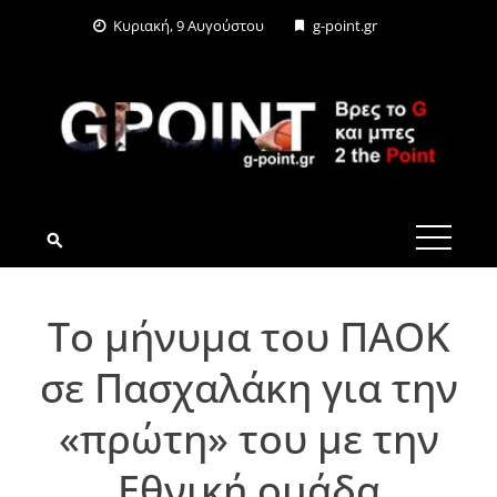
Skip
Κυριακή, 9 Αυγούστου
g-point.gr
to
content
G-POINT.GR
Το μήνυμα του ΠΑΟΚ
σε Πασχαλάκη για την
«πρώτη» του με την
Εθνική ομάδα