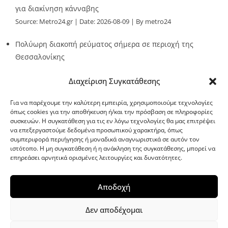
για διακίνηση κάνναβης
Source:
Metro24.gr
Date: 2026-08-09
By metro24
Πολύωρη διακοπή ρεύματος σήμερα σε περιοχή της
Θεσσαλονίκης
Source:
Metro24.gr
Date: 2026-08-09
By metro24
Διαχείριση Συγκατάθεσης
Για να παρέχουμε την καλύτερη εμπειρία, χρησιμοποιούμε τεχνολογίες
όπως cookies για την αποθήκευση ή/και την πρόσβαση σε πληροφορίες
συσκευών. Η συγκατάθεση για τις εν λόγω τεχνολογίες θα μας επιτρέψει
να επεξεργαστούμε δεδομένα προσωπικού χαρακτήρα, όπως
G-point.gr
συμπεριφορά περιήγησης ή μοναδικά αναγνωριστικά σε αυτόν τον
ιστότοπο. Η μη συγκατάθεση ή η ανάκληση της συγκατάθεσης, μπορεί να
επηρεάσει αρνητικά ορισμένες λειτουργίες και δυνατότητες.
Αποδοχή
Δεν αποδέχομαι