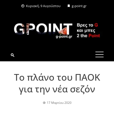
Skip
Κυριακή, 9 Αυγούστου
g-point.gr
to
content
G-POINT.GR
Tο πλάνο του ΠΑΟΚ
για την νέα σεζόν
17 Μαρτίου 2020