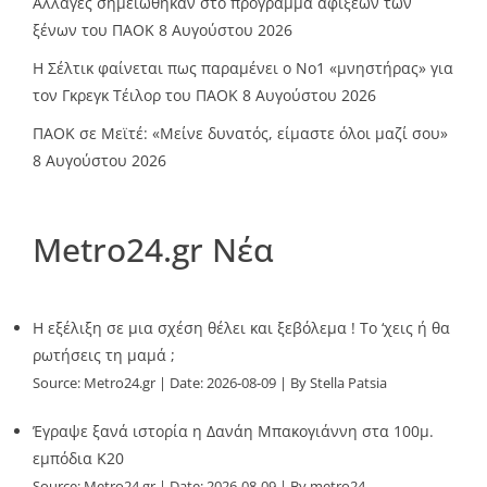
Αλλαγές σημειώθηκαν στο πρόγραμμα αφίξεων των
ξένων του ΠΑΟΚ
8 Αυγούστου 2026
Η Σέλτικ φαίνεται πως παραμένει ο Νο1 «μνηστήρας» για
τον Γκρεγκ Τέιλορ του ΠΑΟΚ
8 Αυγούστου 2026
ΠΑΟΚ σε Μεϊτέ: «Μείνε δυνατός, είμαστε όλοι μαζί σου»
8 Αυγούστου 2026
Metro24.gr Νέα
Η εξέλιξη σε μια σχέση θέλει και ξεβόλεμα ! Το ‘χεις ή θα
ρωτήσεις τη μαμά ;
Source:
Metro24.gr
Date: 2026-08-09
By Stella Patsia
Έγραψε ξανά ιστορία η Δανάη Μπακογιάννη στα 100μ.
εμπόδια Κ20
Source:
Metro24.gr
Date: 2026-08-09
By metro24