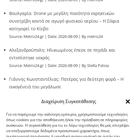
Βουλγαρία: Drone με μεγάλη ποσότητα εκρηκτικών
συνετρίβη κοντά σε αγωγό φυσικού αερίου – Η Σόφια
κατηγορεί το Κίεβο
Source:
Metro24.gr
Date: 2026-08-09
By metro24
Αλεξανδρούπολη: Ηλικιωμένος έπεσε σε πηγάδι και
εντοπίστηκε νεκρός
Source:
Metro24.gr
Date: 2026-08-09
By Stella Patsia
Γιάννης Κωνσταντέλιας: Πατέρας για δεύτερη φορά – Η
οικογένειά του μεγάλωσε
Source:
Metro24.gr
Date: 2026-08-09
By metro24
Διαχείριση Συγκατάθεσης
Για να παρέχουμε την καλύτερη εμπειρία, χρησιμοποιούμε τεχνολογίες
όπως cookies για την αποθήκευση ή/και την πρόσβαση σε πληροφορίες
συσκευών. Η συγκατάθεση για τις εν λόγω τεχνολογίες θα μας επιτρέψει
να επεξεργαστούμε δεδομένα προσωπικού χαρακτήρα, όπως
G-point.gr
συμπεριφορά περιήγησης ή μοναδικά αναγνωριστικά σε αυτόν τον