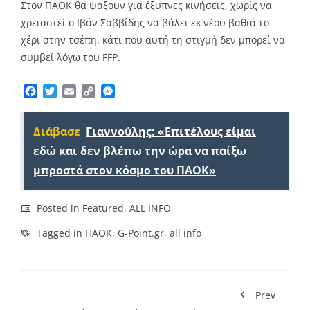
Στον ΠΑΟΚ θα ψάξουν για έξυπνες κινήσεις, χωρίς να
χρειαστεί ο Ιβάν Σαββίδης να βάλει εκ νέου βαθιά το
χέρι στην τσέπη, κάτι που αυτή τη στιγμή δεν μπορεί να
συμβεί λόγω του FFP.
Facebook
Twitter
Email
Copy
Messenger
Link
Διάβασε
Γιαννούλης: «Επιτέλους είμαι
εδώ και δεν βλέπω την ώρα να παίξω
μπροστά στον κόσμο του ΠΑΟΚ»
Posted in
Featured
,
ALL INFO
Tagged in
ΠΑΟΚ
,
G-Point.gr
,
all info
Prev