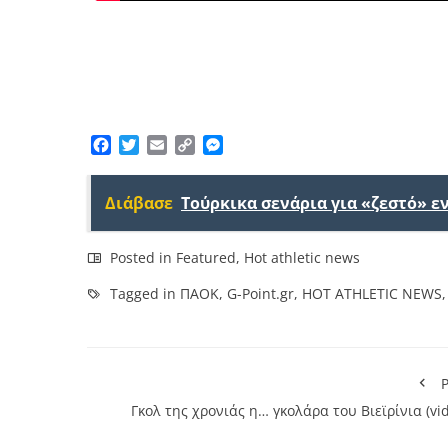
Facebook
Twitter
Email
Copy
Messenger
Link
Διάβασε
Τούρκικα σενάρια για «ζεστό» 
Posted in
Featured
,
Hot athletic news
Tagged in
ΠΑΟΚ
,
G-Point.gr
,
HOT ATHLETIC NEWS
P
Γκολ της χρονιάς η… γκολάρα του Βιεϊρίνια (vi