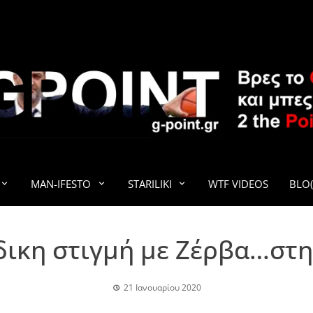
G-POINT
MAN-IFESTO
STARILIKI
WTF VIDEOS
BLO(
ικη στιγμή με Ζέρβα…στην
21 Ιανουαρίου 2020