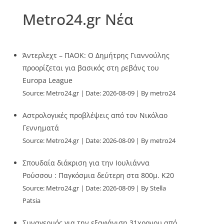
Metro24.gr Νέα
Άντερλεχτ – ΠΑΟΚ: Ο Δημήτρης Γιαννούλης
προορίζεται για βασικός στη ρεβάνς του
Europa League
Source:
Metro24.gr
Date: 2026-08-09
By metro24
Αστρολογικές προβλέψεις από τον Νικόλαο
Γεννηματά
Source:
Metro24.gr
Date: 2026-08-09
By metro24
Σπουδαία διάκριση για την Ιουλιάννα
Ρούσσου : Παγκόσμια δεύτερη στα 800μ. Κ20
Source:
Metro24.gr
Date: 2026-08-09
By Stella
Patsia
Συναγερμός για την εξαφάνιση 31χρονου από