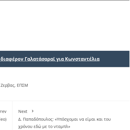
ενδιαφέρον Γαλατάσαραϊ για Κωνσταντέλια
,
Ζερβας
,
EΠΣΜ
rev
Next
deo)
Δ. Παπαδόπουλος: «Υπόσχομαι να είμαι και του
χρόνου εδώ με το νταμπλ»