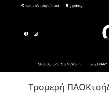
Skip
Κυριακή, 9 Αυγούστου
g-point.gr
to
content
SPECIAL SPORTS NEWS
G-G DIARY
Τρομερή ΠΑΟΚτσήδ