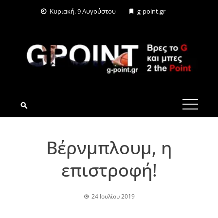
Skip
Κυριακή, 9 Αυγούστου
g-point.gr
to
content
G-POINT.GR
Βέρνμπλουμ, η
επιστροφή!
24 Ιουλίου 2019