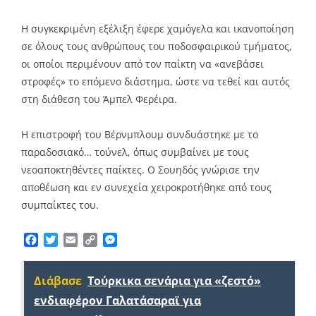
Η συγκεκριμένη εξέλιξη έφερε χαμόγελα και ικανοποίηση
σε όλους τους ανθρώπους του ποδοσφαιρικού τμήματος,
οι οποίοι περιμένουν από τον παίκτη να «ανεβάσει
στροφές» το επόμενο διάστημα, ώστε να τεθεί και αυτός
στη διάθεση του Άμπελ Φερέιρα.
Η επιστροφή του Βέρνμπλουμ συνδυάστηκε με το
παραδοσιακό… τούνελ, όπως συμβαίνει με τους
νεοαποκτηθέντες παίκτες. Ο Σουηδός γνώρισε την
αποθέωση και εν συνεχεία χειροκροτήθηκε από τους
συμπαίκτες του.
Facebook
Twitter
Email
Copy
Messenger
Link
Διάβασε
Τούρκικα σενάρια για «ζεστό»
ενδιαφέρον Γαλατάσαραϊ για