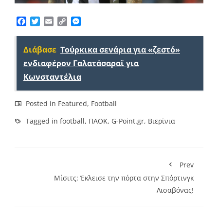
Facebook
Twitter
Email
Copy
Messenger
Link
Διάβασε
Τούρκικα σενάρια για «ζεστό»
ενδιαφέρον Γαλατάσαραϊ για
Κωνσταντέλια
Posted in
Featured
,
Football
Tagged in
football
,
ΠΑΟΚ
,
G-Point.gr
,
Βιερϊνια
Prev
Μίσιτς: Έκλεισε την πόρτα στην Σπόρτινγκ
Λισαβόνας!