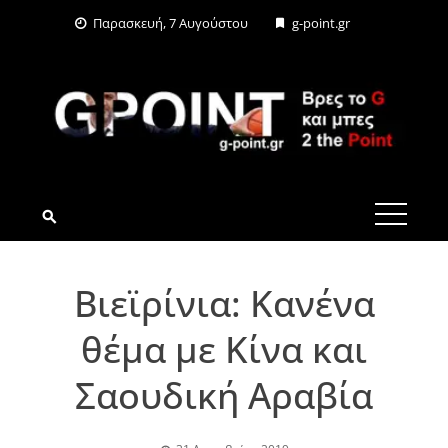
Skip
Παρασκευή, 7 Αυγούστου
g-point.gr
to
content
G-POINT.GR
Βιεϊρίνια: Κανένα
θέμα με Κίνα και
Σαουδική Αραβία