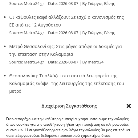
Source:
Metro24.gr
Date: 2026-08-07
By Γιώργος Βένης
Οι κάψουλες καφέ αλλάζουν: Σε ισχύ ο κανονισμός της
ΕΕ από τις 12 Αυγούστου
Source:
Metro24.gr
Date: 2026-08-07
By Γιώργος Βένης
Μετρό Θεσσαλονίκης: Στις ράγες απόψε οι δοκιμές για
την επέκταση στην Καλαμαριά
Source:
Metro24.gr
Date: 2026-08-07
By metro24
Θεσσαλονίκη: Τι αλλάζει στα αστικά λεωφορεία της
Καλαμαριάς ενόψει της λειτουργίας της επέκτασης του
μετρό
Source:
Metro24.gr
Date: 2026-08-07
By metro24
Διαχείριση Συγκατάθεσης
Για να παρέχουμε την καλύτερη εμπειρία, χρησιμοποιούμε τεχνολογίες
όπως cookies για την αποθήκευση ή/και την πρόσβαση σε πληροφορίες
συσκευών. Η συγκατάθεση για τις εν λόγω τεχνολογίες θα μας επιτρέψει
να επεξεργαστούμε δεδομένα προσωπικού χαρακτήρα, όπως