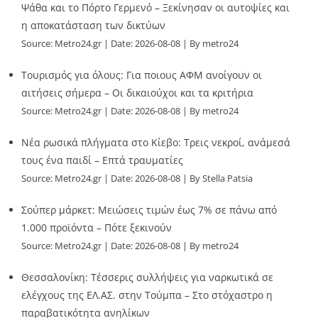
Ψάθα και το Πόρτο Γερμενό – Ξεκίνησαν οι αυτοψίες και
η αποκατάσταση των δικτύων
Source:
Metro24.gr
Date: 2026-08-08
By metro24
Τουρισμός για όλους: Για ποιους ΑΦΜ ανοίγουν οι
αιτήσεις σήμερα – Οι δικαιούχοι και τα κριτήρια
Source:
Metro24.gr
Date: 2026-08-08
By metro24
Νέα ρωσικά πλήγματα στο Κίεβο: Τρεις νεκροί, ανάμεσά
τους ένα παιδί – Επτά τραυματίες
Source:
Metro24.gr
Date: 2026-08-08
By Stella Patsia
Σούπερ μάρκετ: Μειώσεις τιμών έως 7% σε πάνω από
1.000 προϊόντα – Πότε ξεκινούν
Source:
Metro24.gr
Date: 2026-08-08
By metro24
Θεσσαλονίκη: Τέσσερις συλλήψεις για ναρκωτικά σε
ελέγχους της ΕΛ.ΑΣ. στην Τούμπα – Στο στόχαστρο η
παραβατικότητα ανηλίκων