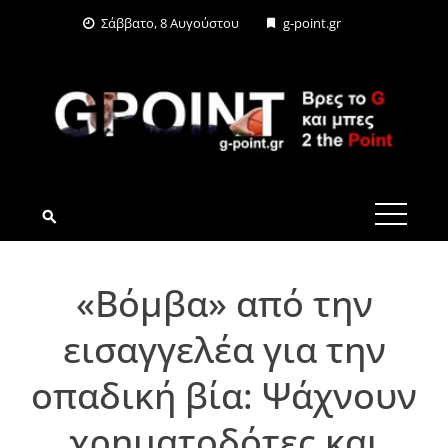
Skip
Σάββατο, 8 Αυγούστου
g-point.gr
to
content
G-POINT.GR
«Βόμβα» από την
εισαγγελέα για την
οπαδική βία: Ψάχνουν
χρηματοδότες και