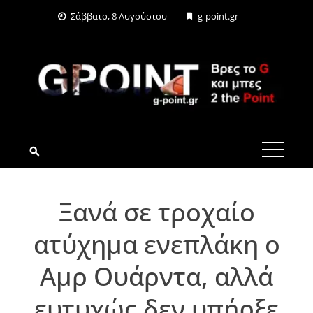
Skip
Σάββατο, 8 Αυγούστου
g-point.gr
to
content
G-POINT.GR
Ξανά σε τροχαίο
ατύχημα ενεπλάκη ο
Αμρ Ουάρντα, αλλά
ευτυχώς δεν υπήρξε