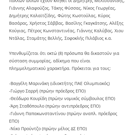
πολλών άλλων έχουν κληθεί οι Δημήτρης Μελισσανίδης,
Γιάννης Αλαφούζος, Τάκης Φύσσας, Νίκος Γεωργέας,
Δημήτρης Καλαϊτζίδης, Φώτης Κωστούλας, Κύρος
Βασάρας, Χρήστος Σάββας, Βασίλης Γκαγκάτσης, Αλέξης
Κούγιας, Πέτρος Κωνσταντινέας, Γιάννης Καλύβας, Χιου
Ντάλας, Σταμάτης Βελλής, Σοφοκλής Πιλάβιος κ.α.
Υπενθυμίζεται ότι οκτώ (8) πρόσωπα θα δικαστούν για
σύσταση συμμορίας, αδίκημα που είναι
πλημμεληματικού χαρακτήρα. Πρόκειται για τους:
-Βαγγέλη Μαρινάκη (ιδιοκτήτης ΠΑΕ Ολυμπιακός)
-Γιώργο Σαρρή (πρώην πρόεδρος ΕΠΟ)
-Θεόδωρο Κουρίδη (πρώην νομικός σύμβουλος ΕΠΟ)
-Άρη Σταθόπουλο (πρώην αντιπρόεδρος ΕΠΟ)
-Γιάννη Παπακωνσταντίνου (πρώην αναπλ. πρόεδρος
ΕΠΟ)
-Νίκο Προύντζο (πρώην μέλος ΔΣ ΕΠΟ)