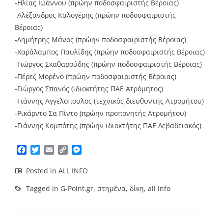
-Ηλίας Ιωάννου (πρώην ποδοσφαιριστής Βέροιας)
-Αλέξανδρος Καλογέρης (πρώην ποδοσφαιριστής
Βέροιας)
-Δημήτρης Μάνος (πρώην ποδοσφαιριστής Βέροιας)
-Χαράλαμπος Παυλίδης (πρώην ποδοσφαιριστής Βέροιας)
-Γιώργος Σκαθαρούδης (πρώην ποδοσφαιριστής Βέροιας)
-Πέρεζ Μορένο (πρώην ποδοσφαιριστής Βέροιας)
-Γιώργος Σπανός (ιδιοκτήτης ΠΑΕ Ατρόμητος)
-Γιάννης Αγγελόπουλος (τεχνικός διευθυντής Ατρομήτου)
-Ρικάρντο Σα Πίντο (πρώην προπονητής Ατρομήτου)
-Γιάννης Κομπότης (πρώην ιδιοκτήτης ΠΑΕ Λεβαδειακός)
Facebook
Twitter
Email
Copy
Messenger
Link
Posted in
ALL INFO
Tagged in
G-Point.gr
,
στημένα
,
δίκη
,
all info