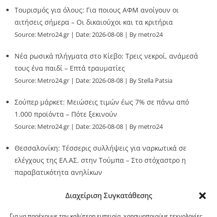
Τουρισμός για όλους: Για ποιους ΑΦΜ ανοίγουν οι
αιτήσεις σήμερα – Οι δικαιούχοι και τα κριτήρια
Source:
Metro24.gr
Date: 2026-08-08
By metro24
Νέα ρωσικά πλήγματα στο Κίεβο: Τρεις νεκροί, ανάμεσά
τους ένα παιδί – Επτά τραυματίες
Source:
Metro24.gr
Date: 2026-08-08
By Stella Patsia
Σούπερ μάρκετ: Μειώσεις τιμών έως 7% σε πάνω από
1.000 προϊόντα – Πότε ξεκινούν
Source:
Metro24.gr
Date: 2026-08-08
By metro24
Θεσσαλονίκη: Τέσσερις συλλήψεις για ναρκωτικά σε
ελέγχους της ΕΛ.ΑΣ. στην Τούμπα – Στο στόχαστρο η
παραβατικότητα ανηλίκων
Source:
Metro24.gr
Date: 2026-08-08
By metro24
Διαχείριση Συγκατάθεσης
Για να παρέχουμε την καλύτερη εμπειρία, χρησιμοποιούμε τεχνολογίες