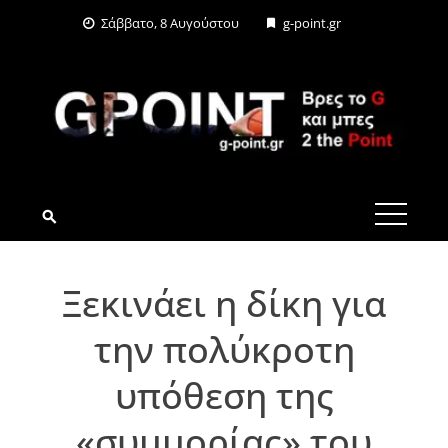
Skip
Σάββατο, 8 Αυγούστου
g-point.gr
to
content
G-POINT.GR
Ξεκινάει η δίκη για
την πολύκροτη
υπόθεση της
«συμμορίας» του