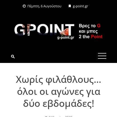
Skip
Πέμπτη, 6 Αυγούστου
g-point.gr
to
content
G-POINT.GR
Xωρίς φιλάθλους…
όλοι οι αγώνες για
δύο εβδομάδες!