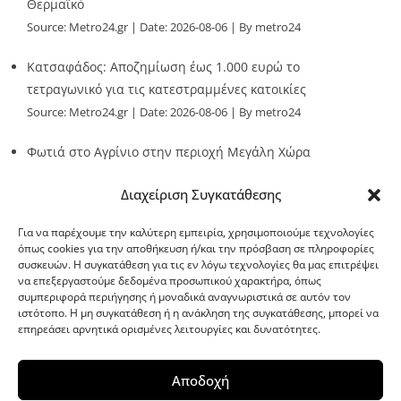
Θερμαϊκό
Source:
Metro24.gr
Date: 2026-08-06
By metro24
Κατσαφάδος: Αποζημίωση έως 1.000 ευρώ το
τετραγωνικό για τις κατεστραμμένες κατοικίες
Source:
Metro24.gr
Date: 2026-08-06
By metro24
Φωτιά στο Αγρίνιο στην περιοχή Μεγάλη Χώρα
Source:
Metro24.gr
Date: 2026-08-06
By metro24
Διαχείριση Συγκατάθεσης
Για να παρέχουμε την καλύτερη εμπειρία, χρησιμοποιούμε τεχνολογίες
όπως cookies για την αποθήκευση ή/και την πρόσβαση σε πληροφορίες
συσκευών. Η συγκατάθεση για τις εν λόγω τεχνολογίες θα μας επιτρέψει
να επεξεργαστούμε δεδομένα προσωπικού χαρακτήρα, όπως
G-point.gr
συμπεριφορά περιήγησης ή μοναδικά αναγνωριστικά σε αυτόν τον
ιστότοπο. Η μη συγκατάθεση ή η ανάκληση της συγκατάθεσης, μπορεί να
επηρεάσει αρνητικά ορισμένες λειτουργίες και δυνατότητες.
Αποδοχή