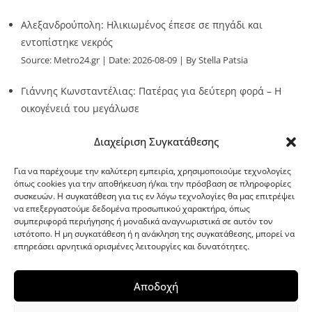
Αλεξανδρούπολη: Ηλικιωμένος έπεσε σε πηγάδι και
εντοπίστηκε νεκρός
Source:
Metro24.gr
Date: 2026-08-09
By Stella Patsia
Γιάννης Κωνσταντέλιας: Πατέρας για δεύτερη φορά – Η
οικογένειά του μεγάλωσε
Source:
Metro24.gr
Date: 2026-08-09
By metro24
Διαχείριση Συγκατάθεσης
Για να παρέχουμε την καλύτερη εμπειρία, χρησιμοποιούμε τεχνολογίες
όπως cookies για την αποθήκευση ή/και την πρόσβαση σε πληροφορίες
συσκευών. Η συγκατάθεση για τις εν λόγω τεχνολογίες θα μας επιτρέψει
να επεξεργαστούμε δεδομένα προσωπικού χαρακτήρα, όπως
G-point.gr
συμπεριφορά περιήγησης ή μοναδικά αναγνωριστικά σε αυτόν τον
ιστότοπο. Η μη συγκατάθεση ή η ανάκληση της συγκατάθεσης, μπορεί να
επηρεάσει αρνητικά ορισμένες λειτουργίες και δυνατότητες.
Αποδοχή