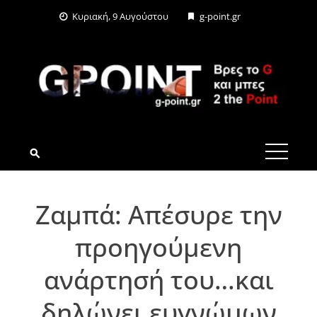
Skip
Κυριακή, 9 Αυγούστου
g-point.gr
to
content
G-POINT.GR
Ζαμπά: Απέσυρε την
προηγούμενη
ανάρτησή του…και
δηλώνει ευγνώμων