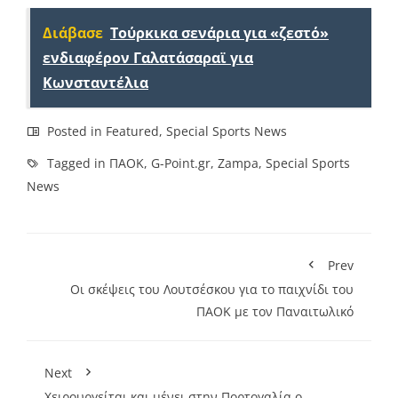
Διάβασε
Τούρκικα σενάρια για «ζεστό»
ενδιαφέρον Γαλατάσαραϊ για
Κωνσταντέλια
Posted in
Featured
,
Special Sports News
Tagged in
ΠΑΟΚ
,
G-Point.gr
,
Zampa
,
Special Sports
News
Prev
Οι σκέψεις του Λουτσέσκου για το παιχνίδι του
ΠΑΟΚ με τον Παναιτωλικό
Next
Χειρουργείται και μένει στην Πορτογαλία ο