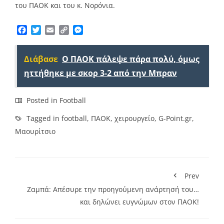
του ΠΑΟΚ και του κ. Νορόνια.
Facebook
Twitter
Email
Copy
Messenger
Link
Διάβασε
Ο ΠΑΟΚ πάλεψε πάρα πολύ, όμως
ηττήθηκε με σκορ 3-2 από την Μπραν
Posted in
Football
Tagged in
football
,
ΠΑΟΚ
,
χειρουργείο
,
G-Point.gr
,
Μαουρίτσιο
Prev
Ζαμπά: Απέσυρε την προηγούμενη ανάρτησή του…
και δηλώνει ευγνώμων στον ΠΑΟΚ!