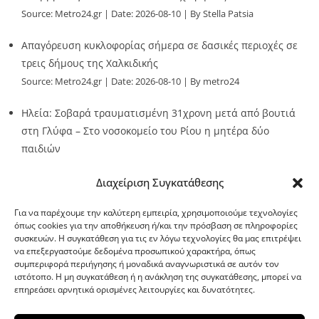
Source:
Metro24.gr
Date: 2026-08-10
By Stella Patsia
Απαγόρευση κυκλοφορίας σήμερα σε δασικές περιοχές σε
τρεις δήμους της Χαλκιδικής
Source:
Metro24.gr
Date: 2026-08-10
By metro24
Ηλεία: Σοβαρά τραυματισμένη 31χρονη μετά από βουτιά
στη Γλύφα – Στο νοσοκομείο του Ρίου η μητέρα δύο
παιδιών
Source:
Metro24.gr
Date: 2026-08-10
By metro24
Διαχείριση Συγκατάθεσης
Για να παρέχουμε την καλύτερη εμπειρία, χρησιμοποιούμε τεχνολογίες
όπως cookies για την αποθήκευση ή/και την πρόσβαση σε πληροφορίες
συσκευών. Η συγκατάθεση για τις εν λόγω τεχνολογίες θα μας επιτρέψει
να επεξεργαστούμε δεδομένα προσωπικού χαρακτήρα, όπως
G-point.gr
συμπεριφορά περιήγησης ή μοναδικά αναγνωριστικά σε αυτόν τον
ιστότοπο. Η μη συγκατάθεση ή η ανάκληση της συγκατάθεσης, μπορεί να
επηρεάσει αρνητικά ορισμένες λειτουργίες και δυνατότητες.