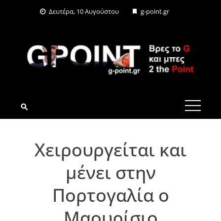
Skip
Δευτέρα, 10 Αυγούστου
g-point.gr
to
content
G-POINT.GR
Χειρουργείται και
μένει στην
Πορτογαλία ο
Μαουρίσιο