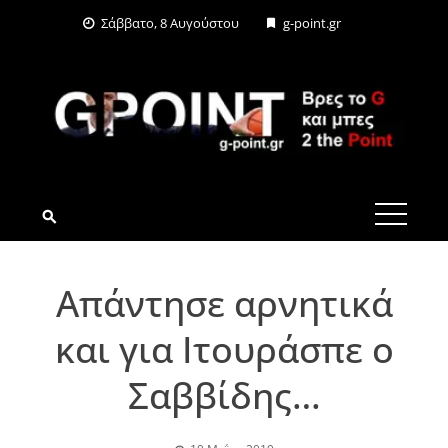
Skip
Σάββατο, 8 Αυγούστου
g-point.gr
to
content
G-POINT.GR
Απάντησε αρνητικά
και για Ιτουράσπε ο
Σαββίδης…