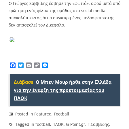
Ο Γιώργος Σαββίδης έσβησε την «φωτιά», αφού μετά από
ερώτηση ενός φίλου της ομάδας στα social media
αποκαλύπτοντας ότι ο συγκεκριμένος ποδοσφαιριστής
δεν απασχολεί τον Δικέφαλο.
:
Facebook
Twitter
Email
Copy
Messenger
Link
Διάβασε
O Mπεν Μουρ ήρθε στην Ελλάδα
για την έναρξη της προετοιμασίας του
ΠΑΟΚ
Posted in
Featured
,
Football
Tagged in
football
,
ΠΑΟΚ
,
G-Point.gr
,
Γ.Σαββιδης
,