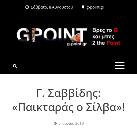
Skip
Σάββατο, 8 Αυγούστου
g-point.gr
to
content
G-POINT.GR
Γ. Σαββίδης:
«Παικταράς ο Σίλβα»!
5 Ιουνίου 2019