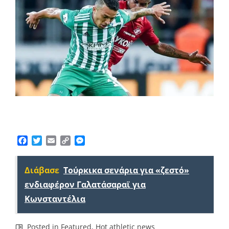
Facebook
Twitter
Email
Copy
Messenger
Link
Διάβασε
Τούρκικα σενάρια για «ζεστό»
ενδιαφέρον Γαλατάσαραϊ για
Κωνσταντέλια
Posted in
Featured
,
Hot athletic news