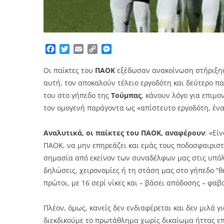
Facebook
Twitter
Email
Copy
Messenger
Link
Οι παίκτες του
ΠΑΟΚ
εξέδωσαν ανακοίνωση στήριξης
αυτή, τον αποκαλούν τέλειο εργοδότη και δεύτερο π
του στο γήπεδο της
Τούμπας
, κάνουν λόγο για επιμο
τον ομογενή παράγοντα ως «απίστευτο εργοδότη, ένα
Αναλυτικά, οι παίκτες του ΠΑΟΚ, αναφέρουν
: «Εί
ΠΑΟΚ, να μην επηρεάζει και εμάς τους ποδοσφαιριστέ
σημασία από εκείνον των συναδέλφων μας στις υπόλο
δηλώσεις, χειρονομίες ή τη στάση μας στο γήπεδο “θ
πρώτοι, με 16 σερί νίκες και – βάσει απόδοσης – φαβ
Πλέον, όμως, κανείς δεν ενδιαφέρεται και δεν μιλά γ
διεκδικούμε το πρωτάθλημα χωρίς δικαίωμα ήττας ε