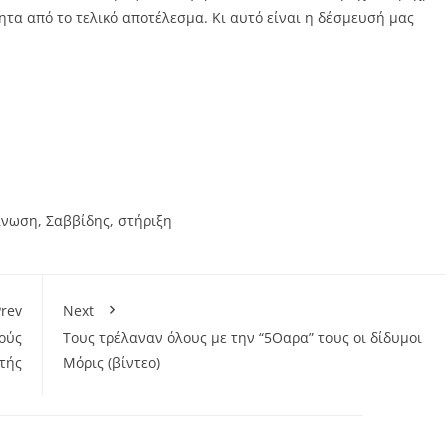
ητα από το τελικό αποτέλεσμα. Κι αυτό είναι η δέσμευσή μας
ίνωση
,
Σαββίδης
,
στήριξη
rev
Next
ούς
Τους τρέλαναν όλους με την “5Οαρα” τους οι δίδυμοι
τής
Μόρις (βίντεο)