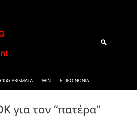
.GR
CK)G-ARISMATA
WIN
ΕΠΙΚΟΙΝΩΝΊΑ
 για τον “πατέρα”