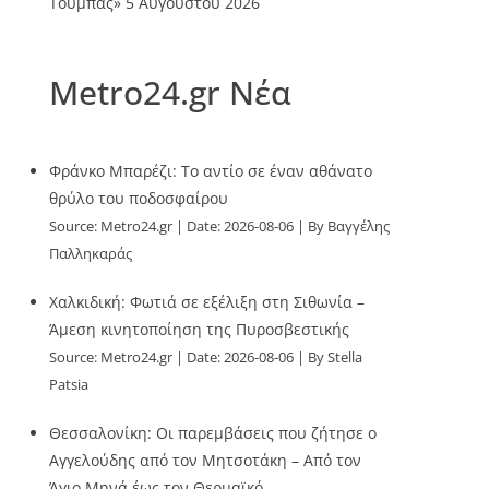
Τούμπας»
5 Αυγούστου 2026
Metro24.gr Νέα
Φράνκο Μπαρέζι: Το αντίο σε έναν αθάνατο
θρύλο του ποδοσφαίρου
Source:
Metro24.gr
Date: 2026-08-06
By Βαγγέλης
Παλληκαράς
Χαλκιδική: Φωτιά σε εξέλιξη στη Σιθωνία –
Άμεση κινητοποίηση της Πυροσβεστικής
Source:
Metro24.gr
Date: 2026-08-06
By Stella
Patsia
Θεσσαλονίκη: Οι παρεμβάσεις που ζήτησε ο
Αγγελούδης από τον Μητσοτάκη – Από τον
Άγιο Μηνά έως τον Θερμαϊκό