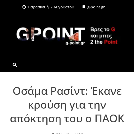
Skip
Παρασκευή, 7 Αυγούστου
g-point.gr
to
content
G-POINT.GR
Οσάμα Ρασίντ: Έκανε
κρούση για την
απόκτηση του ο ΠΑΟΚ