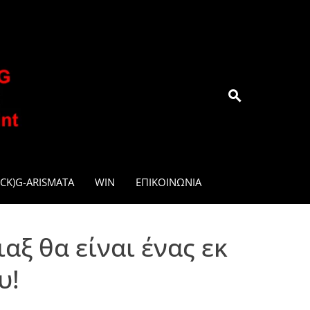
.GR
CK)G-ARISMATA
WIN
ΕΠΙΚΟΙΝΩΝΊΑ
αξ θα είναι ένας εκ
υ!