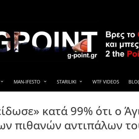
G-POINT
MAN-IFESTO
STARILIKI
WTF VIDEOS
BLO(
δωσε» κατά 99% ότι ο Άγι
ων πιθανών αντιπάλων το