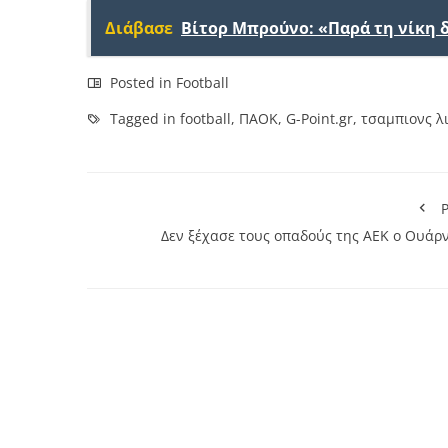
Διάβασε
Βίτορ Μπρούνο: «Παρά τη νίκη 
Posted in
Football
Tagged in
football
,
ΠΑΟΚ
,
G-Point.gr
,
τσαμπιονς λ
P
Δεν ξέχασε τους οπαδούς της ΑΕΚ ο Ουάρν