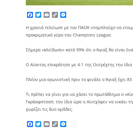
Facebook
Twitter
Email
Copy
Messenger
Link
Η χρονιά τελείωσε με τον ΠΑΟΚ νταμπλούχο να ετοιμά
προκριματικό γύρο του Champions League.
Σήμερα «κλείδωσε» κατά 99% ότι ο Άγιαξ θα είναι έν
Ο Αίαντας επικράτησε με 4-1 της Ουτρέχτης την ίδια
Πλέον μια αγωνιστική πριν το φινάλε ο Άγιαξ έχει 83
Τι πρέπει να γίνει για να χάσει το πρωτάθλημα ο «Α
Γκράαφστσαπ, την ίδια ώρα η Αϊντχόφεν να νικάει τη
χωρίζει τις δυο ομάδες.
Facebook
Twitter
Email
Copy
Messenger
Link