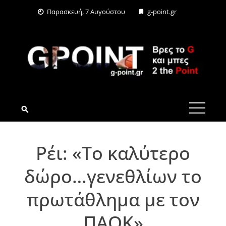
Skip
Παρασκευή, 7 Αυγούστου
g-point.gr
to
content
G-POINT.GR
Ρέι: «Το καλύτερο
δώρο…γενεθλίων το
πρωτάθλημα με τον
ΠΑΟΚ»