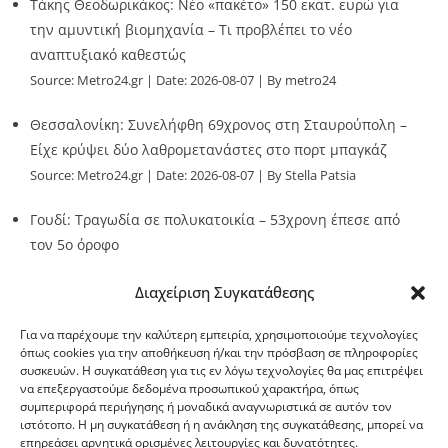
Τάκης Θεοδωρικάκος: Νέο «πακέτο» 150 εκατ. ευρώ για
την αμυντική βιομηχανία – Τι προβλέπει το νέο
αναπτυξιακό καθεστώς
Source:
Metro24.gr
Date: 2026-08-07
By metro24
Θεσσαλονίκη: Συνελήφθη 69χρονος στη Σταυρούπολη –
Είχε κρύψει δύο λαθρομετανάστες στο πορτ μπαγκάζ
Source:
Metro24.gr
Date: 2026-08-07
By Stella Patsia
Γουδί: Τραγωδία σε πολυκατοικία – 53χρονη έπεσε από
τον 5ο όροφο
Source:
Metro24.gr
Date: 2026-08-07
By metro24
Διαχείριση Συγκατάθεσης
Για να παρέχουμε την καλύτερη εμπειρία, χρησιμοποιούμε τεχνολογίες
όπως cookies για την αποθήκευση ή/και την πρόσβαση σε πληροφορίες
συσκευών. Η συγκατάθεση για τις εν λόγω τεχνολογίες θα μας επιτρέψει
να επεξεργαστούμε δεδομένα προσωπικού χαρακτήρα, όπως
G-point.gr
συμπεριφορά περιήγησης ή μοναδικά αναγνωριστικά σε αυτόν τον
ιστότοπο. Η μη συγκατάθεση ή η ανάκληση της συγκατάθεσης, μπορεί να
επηρεάσει αρνητικά ορισμένες λειτουργίες και δυνατότητες.