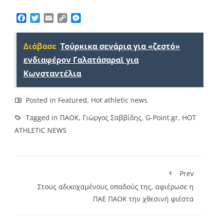
Facebook
Twitter
Email
Copy
Messenger
Link
Διάβασε
Τούρκικα σενάρια για «ζεστό»
ενδιαφέρον Γαλατάσαραϊ για
Κωνσταντέλια
Posted in
Featured
,
Hot athletic news
Tagged in
ΠΑΟΚ
,
Γιώργος Σαββίδης
,
G-Point.gr
,
HOT
ATHLETIC NEWS
Prev
Στους αδικοχαμένους οπαδούς της, αφιέρωσε η
ΠΑΕ ΠΑΟΚ την χθεσινή φιέστα