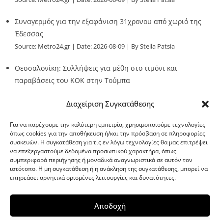
Συναγερμός για την εξαφάνιση 31χρονου από χωριό της
Έδεσσας
Source:
Metro24.gr
Date: 2026-08-09
By Stella Patsia
Θεσσαλονίκη: Συλλήψεις για μέθη στο τιμόνι και
παραβάσεις του ΚΟΚ στην Τούμπα
Source:
Metro24.gr
Date: 2026-08-09
By metro24
Διαχείριση Συγκατάθεσης
Για να παρέχουμε την καλύτερη εμπειρία, χρησιμοποιούμε τεχνολογίες
όπως cookies για την αποθήκευση ή/και την πρόσβαση σε πληροφορίες
συσκευών. Η συγκατάθεση για τις εν λόγω τεχνολογίες θα μας επιτρέψει
να επεξεργαστούμε δεδομένα προσωπικού χαρακτήρα, όπως
G-point.gr
συμπεριφορά περιήγησης ή μοναδικά αναγνωριστικά σε αυτόν τον
ιστότοπο. Η μη συγκατάθεση ή η ανάκληση της συγκατάθεσης, μπορεί να
επηρεάσει αρνητικά ορισμένες λειτουργίες και δυνατότητες.
Αποδοχή