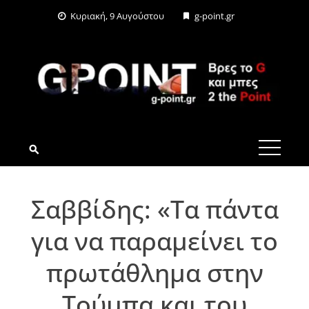
Skip
Κυριακή, 9 Αυγούστου
g-point.gr
to
content
G-POINT.GR
Σαββίδης: «Τα πάντα
για να παραμείνει το
πρωτάθλημα στην
Τούμπα και του