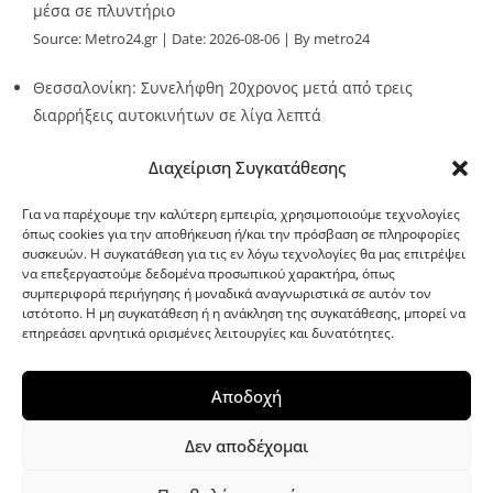
μέσα σε πλυντήριο
Source:
Metro24.gr
Date: 2026-08-06
By metro24
Θεσσαλονίκη: Συνελήφθη 20χρονος μετά από τρεις
διαρρήξεις αυτοκινήτων σε λίγα λεπτά
Source:
Metro24.gr
Date: 2026-08-06
By Stella Patsia
Διαχείριση Συγκατάθεσης
Για να παρέχουμε την καλύτερη εμπειρία, χρησιμοποιούμε τεχνολογίες
όπως cookies για την αποθήκευση ή/και την πρόσβαση σε πληροφορίες
συσκευών. Η συγκατάθεση για τις εν λόγω τεχνολογίες θα μας επιτρέψει
να επεξεργαστούμε δεδομένα προσωπικού χαρακτήρα, όπως
G-point.gr
συμπεριφορά περιήγησης ή μοναδικά αναγνωριστικά σε αυτόν τον
ιστότοπο. Η μη συγκατάθεση ή η ανάκληση της συγκατάθεσης, μπορεί να
επηρεάσει αρνητικά ορισμένες λειτουργίες και δυνατότητες.
Αποδοχή
Δεν αποδέχομαι