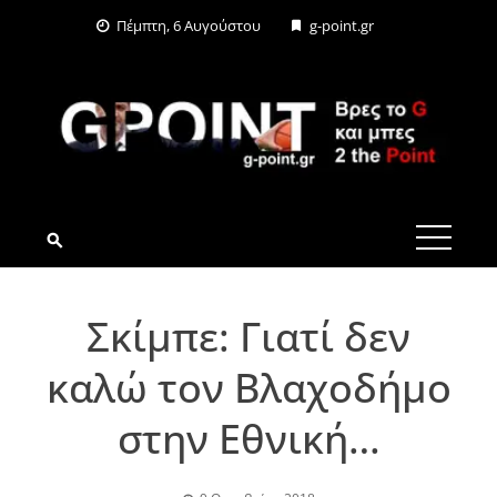
Skip
Πέμπτη, 6 Αυγούστου
g-point.gr
to
content
G-POINT.GR
Σκίμπε: Γιατί δεν
καλώ τον Βλαχοδήμο
στην Εθνική…