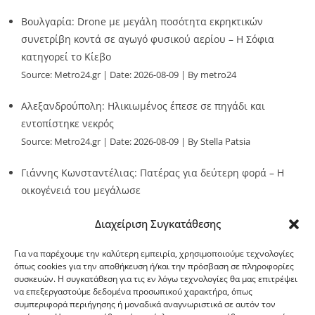
Βουλγαρία: Drone με μεγάλη ποσότητα εκρηκτικών
συνετρίβη κοντά σε αγωγό φυσικού αερίου – Η Σόφια
κατηγορεί το Κίεβο
Source:
Metro24.gr
Date: 2026-08-09
By metro24
Αλεξανδρούπολη: Ηλικιωμένος έπεσε σε πηγάδι και
εντοπίστηκε νεκρός
Source:
Metro24.gr
Date: 2026-08-09
By Stella Patsia
Γιάννης Κωνσταντέλιας: Πατέρας για δεύτερη φορά – Η
οικογένειά του μεγάλωσε
Source:
Metro24.gr
Date: 2026-08-09
By metro24
Διαχείριση Συγκατάθεσης
Για να παρέχουμε την καλύτερη εμπειρία, χρησιμοποιούμε τεχνολογίες
όπως cookies για την αποθήκευση ή/και την πρόσβαση σε πληροφορίες
συσκευών. Η συγκατάθεση για τις εν λόγω τεχνολογίες θα μας επιτρέψει
να επεξεργαστούμε δεδομένα προσωπικού χαρακτήρα, όπως
G-point.gr
συμπεριφορά περιήγησης ή μοναδικά αναγνωριστικά σε αυτόν τον