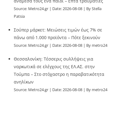
ανάμεσά τους ένα παιδί – Επτά τραυματίες
Source:
Metro24.gr
Date: 2026-08-08
By Stella
Patsia
Σούπερ μάρκετ: Μειώσεις τιμών έως 7% σε
πάνω από 1.000 προϊόντα – Πότε ξεκινούν
Source:
Metro24.gr
Date: 2026-08-08
By metro24
Θεσσαλονίκη: Τέσσερις συλλήψεις για
ναρκωτικά σε ελέγχους της ΕΛ.ΑΣ. στην
Τούμπα – Στο στόχαστρο η παραβατικότητα
ανηλίκων
Source:
Metro24.gr
Date: 2026-08-08
By metro24